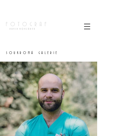
S O U K R O M Á G A L E R I E